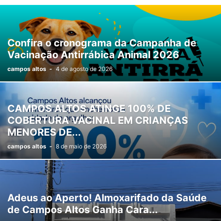
Confira o cronograma da Campanha de
Vacinação Antirrábica Animal 2026
campos altos
-
4 de agosto de 2026
CAMPOS ALTOS ATINGE 100% DE
COBERTURA VACINAL EM CRIANÇAS
MENORES DE...
campos altos
-
8 de maio de 2026
Adeus ao Aperto! Almoxarifado da Saúde
de Campos Altos Ganha Cara...