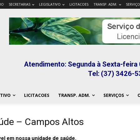
CIO
SECRETARIAS
LEGISLATIVO
LICITACOES
TRANSP. ADM.
SERVIÇO
Atendimento: Segunda à Sexta-feira 
Tel: (37) 3426-
ATIVO
LICITACOES
TRANSP. ADM.
SERVIÇOS
O
aúde – Campos Altos
ível em nossa
unidade de saúde.