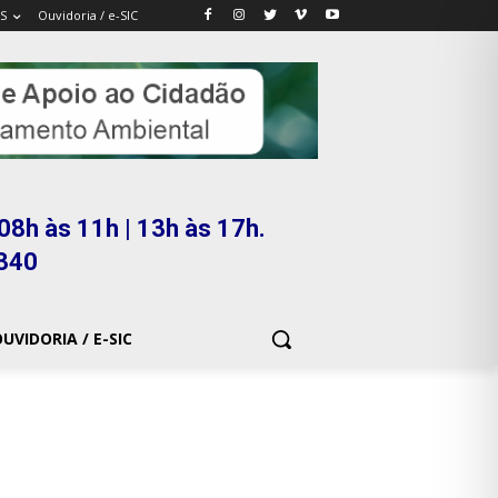
S
Ouvidoria / e-SIC
08h às 11h | 13h às 17h.
5340
UVIDORIA / E-SIC