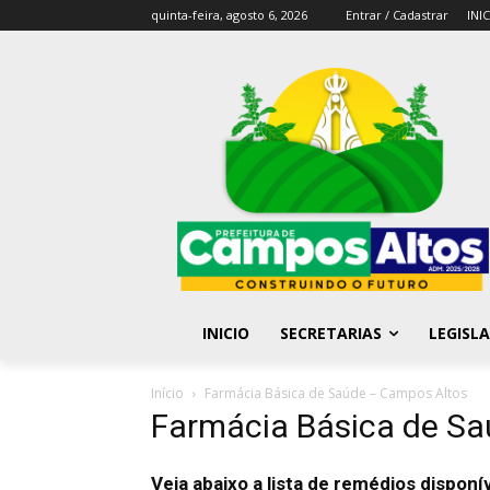
quinta-feira, agosto 6, 2026
Entrar / Cadastrar
INI
INICIO
SECRETARIAS
LEGISL
Início
Farmácia Básica de Saúde – Campos Altos
Farmácia Básica de S
Veja abaixo a lista de remédios dispon