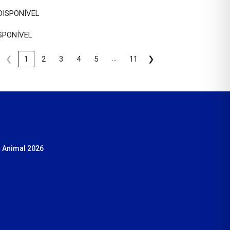
DISPONÍVEL
SPONÍVEL
…
❮
1
2
3
4
5
11
❯
 Animal 2026