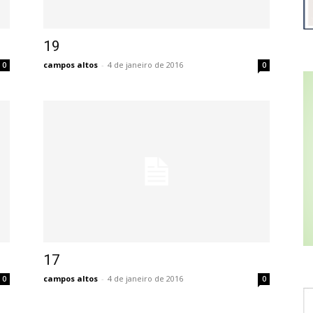
19
campos altos
-
4 de janeiro de 2016
0
0
17
campos altos
-
4 de janeiro de 2016
0
0