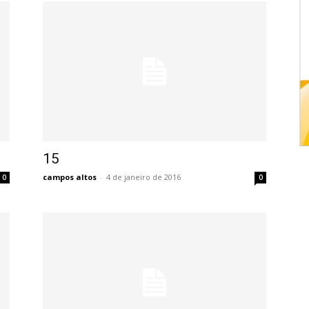
15
campos altos
-
4 de janeiro de 2016
0
0