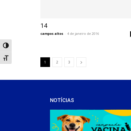
14
campos altos
-
4 de janeiro de 2016
Alternar alto contraste
Alternar tamanho da fonte
1
2
3
NOTÍCIAS