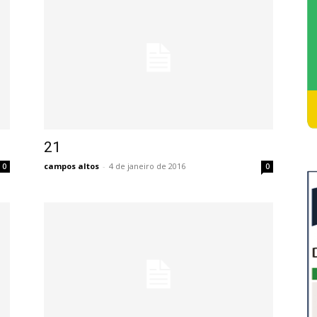
21
campos altos
-
4 de janeiro de 2016
0
0