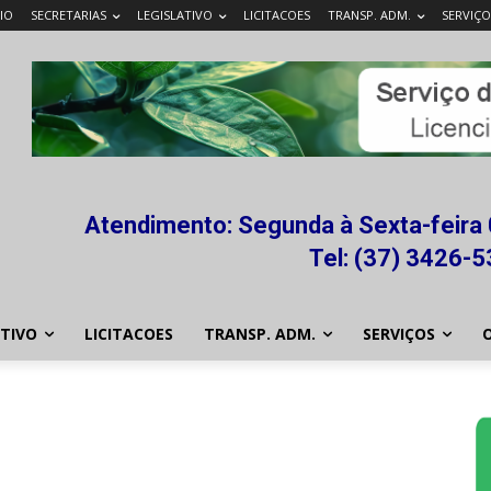
CIO
SECRETARIAS
LEGISLATIVO
LICITACOES
TRANSP. ADM.
SERVIÇO
Atendimento: Segunda à Sexta-feira 
Tel: (37) 3426-
ATIVO
LICITACOES
TRANSP. ADM.
SERVIÇOS
O