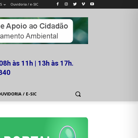
S
Ouvidoria / e-SIC
08h às 11h | 13h às 17h.
5340
UVIDORIA / E-SIC