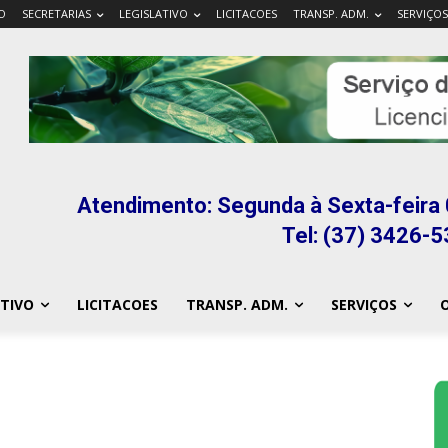
IO
SECRETARIAS
LEGISLATIVO
LICITACOES
TRANSP. ADM.
SERVIÇOS
Atendimento: Segunda à Sexta-feira 
Tel: (37) 3426-
ATIVO
LICITACOES
TRANSP. ADM.
SERVIÇOS
O