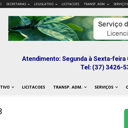
IO
SECRETARIAS
LEGISLATIVO
LICITACOES
TRANSP. ADM.
SERVIÇOS
Atendimento: Segunda à Sexta-feira 
Tel: (37) 3426-
ATIVO
LICITACOES
TRANSP. ADM.
SERVIÇOS
O
3