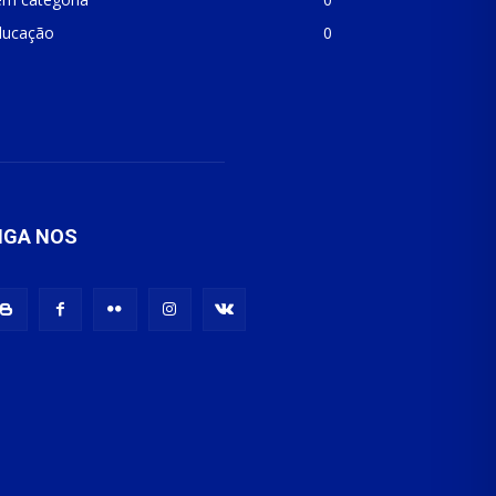
ducação
0
IGA NOS