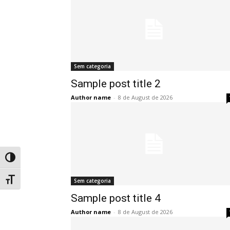
Sem categoria
Sample post title 2
Author name
-
8 de August de 2026
Alternar alto contraste
Alternar tamanho da fonte
Sem categoria
Sample post title 4
Author name
-
8 de August de 2026