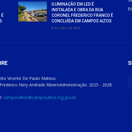
ILUMINAÇÃO EM LED É
E
INSTALADA E OBRA DA RUA
 É
CORONEL FREDERICO FRANCO É
S
CONCLUÍDA EM CAMPOS ALTOS
8 de maio de 2026
BRE
S
eito Vicente De Paulo Mateus
 Frederico Nery Andrade Ribeiro
Administração. 2025 - 2028 .
l:
camposaltos@camposaltos.mg.gov.br