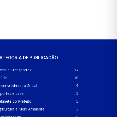
ATEGORIA DE PUBLICAÇÃO
bras e Transportes
17
aúde
10
esenvolvimento Social
9
portes e Lazer
5
binete do Prefeito
5
ricultura e Meio Ambiente
3
em categoria
0