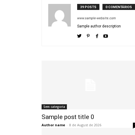
39 POSTS
0 COMENTÁRIOS
www.sample-website.com
Sample author description
Sem categoria
Sample post title 0
Author name
-
8 de August de 2026