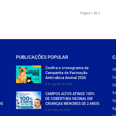
Página 1 de 3
PUBLICAÇÕES POPULAR
C
Confira o cronograma da
O
Campanha de Vacinação
S
Antirrábica Animal 2026
4 de agosto de 2026
D
Es
CAMPOS ALTOS ATINGE 100%
DE COBERTURA VACINAL EM
Ga
OS
CRIANÇAS MENORES DE 2 ANOS
Ag
8 de maio de 2026
S