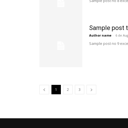
Sample post no 8 exce
Sample post t
Author name
-
6 de Au
Sample post no 9 exce
1
2
3