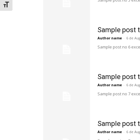
Sample post no 5 exce
Alternar tamanho da fonte
Sample post t
Author name
-
6 de Au
Sample post no 6 exce
Sample post t
Author name
-
6 de Au
Sample post no 7 exce
Sample post t
Author name
-
6 de Au