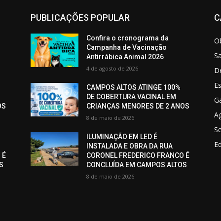
PUBLICAÇÕES POPULAR
C
Confira o cronograma da
O
Campanha de Vacinação
S
Antirrábica Animal 2026
4 de agosto de 2026
D
Es
CAMPOS ALTOS ATINGE 100%
DE COBERTURA VACINAL EM
Ga
OS
CRIANÇAS MENORES DE 2 ANOS
Ag
8 de maio de 2026
S
ILUMINAÇÃO EM LED É
E
INSTALADA E OBRA DA RUA
 É
CORONEL FREDERICO FRANCO É
S
CONCLUÍDA EM CAMPOS ALTOS
8 de maio de 2026