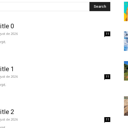
Search
itle 0
gust de 2026
11
rpt.
itle 1
gust de 2026
11
rpt.
itle 2
gust de 2026
11
rpt.