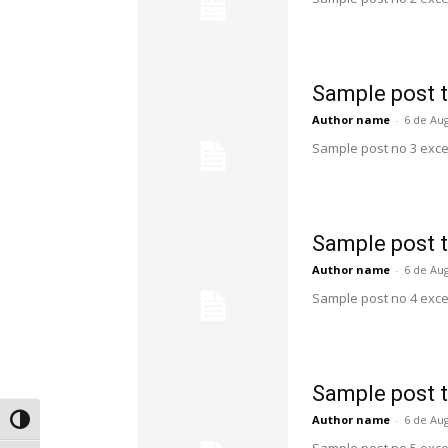
Sample post t
Author name
-
6 de Au
Sample post no 3 exce
Sample post t
Author name
-
6 de Au
Sample post no 4 exce
Sample post t
Author name
-
6 de Au
Alternar alto contraste