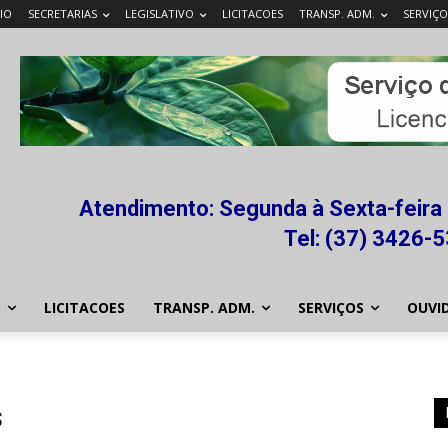
CIO
SECRETARIAS
LEGISLATIVO
LICITACOES
TRANSP. ADM.
SERVIÇO
Atendimento: Segunda à Sexta-feira 
Tel: (37) 3426-
O
LICITACOES
TRANSP. ADM.
SERVIÇOS
OUVID
s