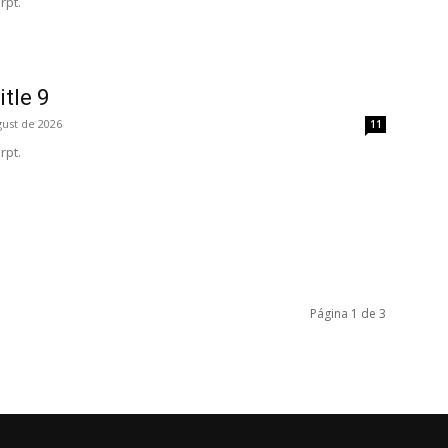
rpt.
itle 9
gust de 2026
11
rpt.
Página 1 de 3