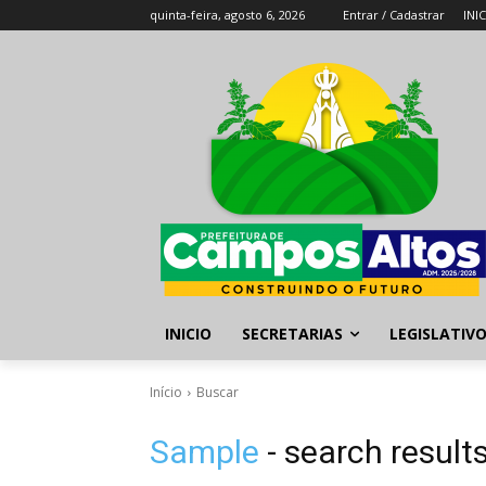
quinta-feira, agosto 6, 2026
Entrar / Cadastrar
INI
INICIO
SECRETARIAS
LEGISLATIV
Início
Buscar
Sample
- search result