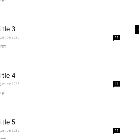
itle 3
gust de 2026
11
rpt.
itle 4
gust de 2026
11
rpt.
itle 5
gust de 2026
11