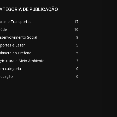
ATEGORIA DE PUBLICAÇÃO
bras e Transportes
17
aúde
10
esenvolvimento Social
9
portes e Lazer
5
binete do Prefeito
5
ricultura e Meio Ambiente
3
em categoria
0
ducação
0