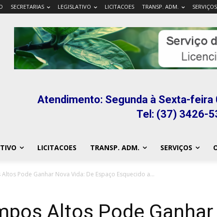
IO
SECRETARIAS
LEGISLATIVO
LICITACOES
TRANSP. ADM.
SERVIÇOS
Atendimento: Segunda à Sexta-feira 
Tel: (37) 3426-
ATIVO
LICITACOES
TRANSP. ADM.
SERVIÇOS
O
Altos Pode Ganhar Nova Vida: De Espaço Esquecido a...
mpos Altos Pode Ganhar 