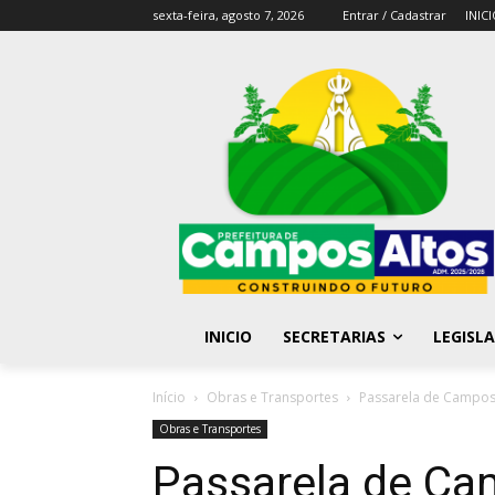
sexta-feira, agosto 7, 2026
Entrar / Cadastrar
INIC
INICIO
SECRETARIAS
LEGISL
Início
Obras e Transportes
Passarela de Campos 
Obras e Transportes
Passarela de Ca