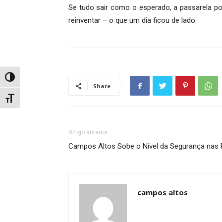
Se tudo sair como o esperado, a passarela po
reinventar – o que um dia ficou de lado.
Alternar alto contraste
Share
Alternar tamanho da fonte
Artigo anterior
Campos Altos Sobe o Nível da Segurança nas R
campos altos