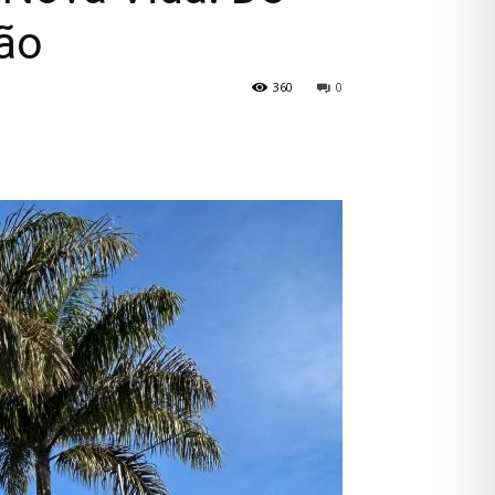
ão
360
0