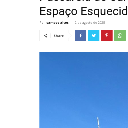
Espaço Esquecid
Por
campos altos
-
12 de agosto de 2025
Share