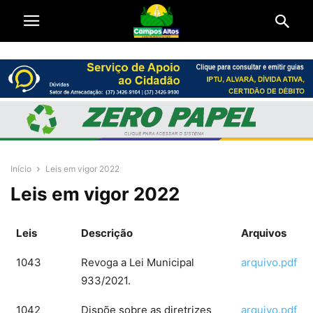
Início
Leis em vigor 2022
Leis em vigor 2022
Leis
Descrição
Arquivos
1043
Revoga a Lei Municipal
arquivo.pdf
933/2021.
1042
Dispõe sobre as diretrizes
arquivo.pdf