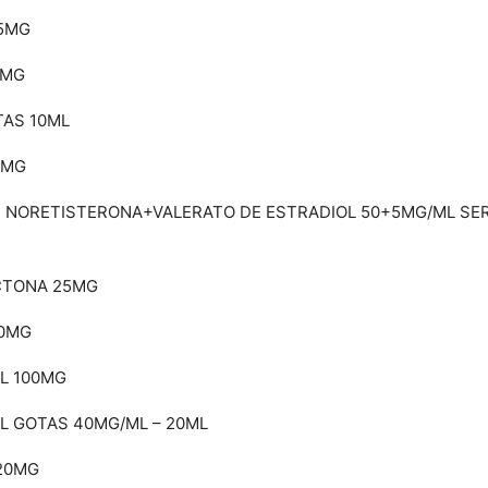
25MG
0MG
TAS 10ML
0MG
 NORETISTERONA+VALERATO DE ESTRADIOL 50+5MG/ML SER
CTONA 25MG
00MG
L 100MG
L GOTAS 40MG/ML – 20ML
20MG