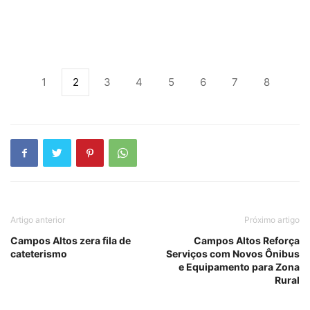
1
2
3
4
5
6
7
8
Artigo anterior
Próximo artigo
Campos Altos zera fila de
Campos Altos Reforça
cateterismo
Serviços com Novos Ônibus
e Equipamento para Zona
Rural