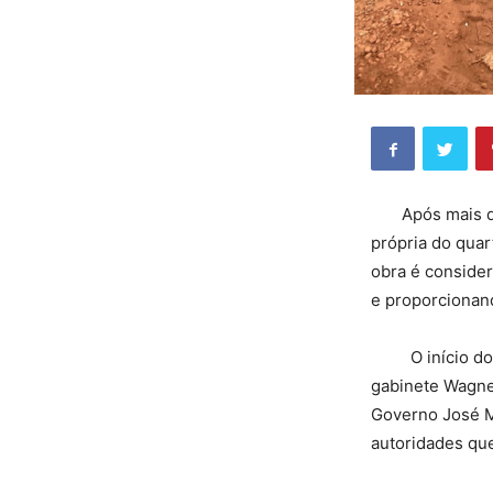
Após mais de d
própria do quar
obra é consider
e proporcionand
O início dos t
gabinete Wagner
Governo José Ma
autoridades qu