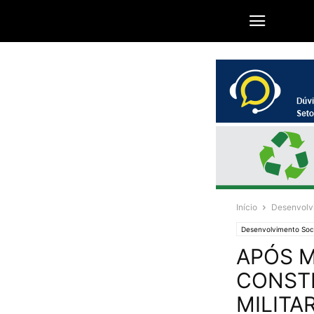
Início
Desenvolv
Desenvolvimento Soci
APÓS M
CONSTR
MILITA