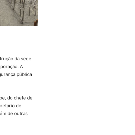
trução da sede
rporação. A
gurança pública
e, do chefe de
retário de
lém de outras